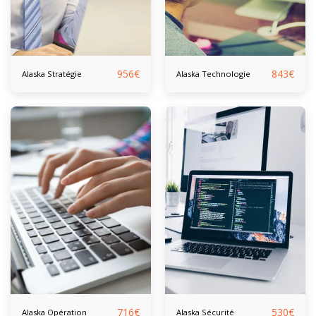
956
€
843
€
Alaska Stratégie
Alaska Technologie
716
€
530
€
Alaska Opération
Alaska Sécurité